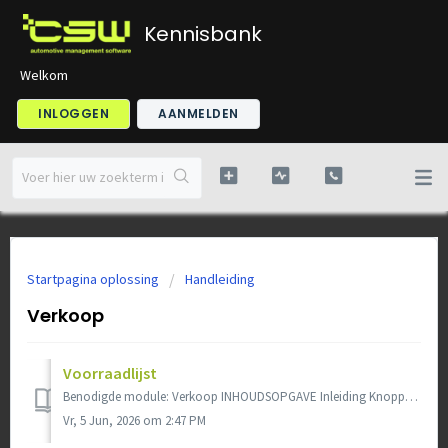
Kennisbank
Welkom
INLOGGEN
AANMELDEN
Startpagina oplossing
Handleiding
Verkoop
Voorraadlijst
Benodigde module: Verkoop INHOUDSOPGAVE Inleiding Knoppen Auto details (autogegevens) Auto in consignatie Inleiding In de voorraadlijst ...
Vr, 5 Jun, 2026 om 2:47 PM