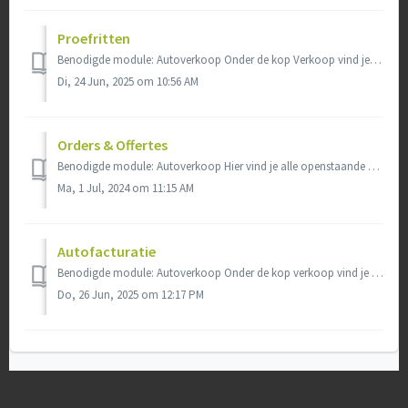
Proefritten
Benodigde module: Autoverkoop Onder de kop Verkoop vind je proefritten. Hierin heb je een overzicht van al je voorraadauto's en kun je registreren w...
Di, 24 Jun, 2025 om 10:56 AM
Orders & Offertes
Benodigde module: Autoverkoop Hier vind je alle openstaande verkooporders en -offertes. Je kunt eenvoudig zoeken tussen je orders of offertes door het v...
Ma, 1 Jul, 2024 om 11:15 AM
Autofacturatie
Benodigde module: Autoverkoop Onder de kop verkoop vind je ook autofacturatie. Hierin kun je een factuur maken voor de te verkopen auto en indien van to...
Do, 26 Jun, 2025 om 12:17 PM