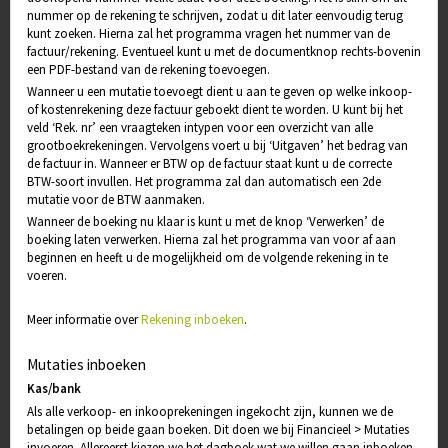
nummer op de rekening te schrijven, zodat u dit later eenvoudig terug
kunt zoeken. Hierna zal het programma vragen het nummer van de
factuur/rekening. Eventueel kunt u met de documentknop rechts-bovenin
een PDF-bestand van de rekening toevoegen.
Wanneer u een mutatie toevoegt dient u aan te geven op welke inkoop-
of kostenrekening deze factuur geboekt dient te worden. U kunt bij het
veld ‘Rek. nr’ een vraagteken intypen voor een overzicht van alle
grootboekrekeningen. Vervolgens voert u bij ‘Uitgaven’ het bedrag van
de factuur in. Wanneer er BTW op de factuur staat kunt u de correcte
BTW-soort invullen. Het programma zal dan automatisch een 2de
mutatie voor de BTW aanmaken.
Wanneer de boeking nu klaar is kunt u met de knop ‘Verwerken’ de
boeking laten verwerken. Hierna zal het programma van voor af aan
beginnen en heeft u de mogelijkheid om de volgende rekening in te
voeren.
Meer informatie over
Rekening inboeken
.
Mutaties inboeken
Kas/bank
Als alle verkoop- en inkooprekeningen ingekocht zijn, kunnen we de
betalingen op beide gaan boeken. Dit doen we bij Financieel > Mutaties
invoeren. Allereerst kiezen we het dagboek wat we willen gaan inboeken.