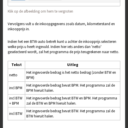
Klik op de afbeelding om hem te vergroten
Vervolgens vult u de inkoopgegevens zoals datum, kilometerstand en
inkoopprijs in.
Indien het een BTW-auto betreft kunt u achter de inkoopprijs selecteren
welke prijs u heeft ingevuld. Indien hier iets anders dan 'netto'
geselecteerd wordt, zal het programma de prijs terugrekenen naar netto.
Tekst
Uitleg
Het ingevoerde bedrag is het netto bedrag (zonder BTW en
netto
BPM)
Het ingevoerde bedrag bevat BPM. Het programma zal de
incl BPM
BPM hieruit halen.
incl BTW
Het ingevoerde bedrag bevat BTW en BPM. Het programma
+ BPM
zal de BTW en BPM hieruit halen.
Het ingevoerde bedrag bevat BTW. Het programma zal de
incl BTW
BTW hieruit halen.