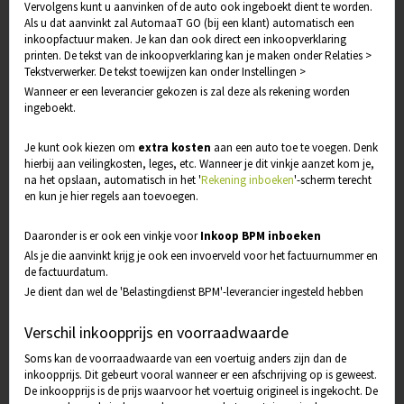
Vervolgens kunt u aanvinken of de auto ook ingeboekt dient te worden.
Als u dat aanvinkt zal AutomaaT GO (bij een klant) automatisch een
inkoopfactuur maken. Je kan dan ook direct een inkoopverklaring
printen. De tekst van de inkoopverklaring kan je maken onder Relaties >
Tekstverwerker. De tekst toewijzen kan onder Instellingen >
Wanneer er een leverancier gekozen is zal deze als rekening worden
ingeboekt.
Je kunt ook kiezen om
extra kosten
aan een auto toe te voegen. Denk
hierbij aan veilingkosten, leges, etc. Wanneer je dit vinkje aanzet kom je,
na het opslaan, automatisch in het '
Rekening inboeken
'-scherm terecht
en kun je hier regels aan toevoegen.
Daaronder is er ook een vinkje voor
Inkoop BPM inboeken
Als je die aanvinkt krijg je ook een invoerveld voor het factuurnummer en
de factuurdatum.
Je dient dan wel de 'Belastingdienst BPM'-leverancier ingesteld hebben
Verschil inkoopprijs en voorraadwaarde
Soms kan de voorraadwaarde van een voertuig anders zijn dan de
inkoopprijs. Dit gebeurt vooral wanneer er een afschrijving op is geweest.
De inkoopprijs is de prijs waarvoor het voertuig origineel is ingekocht. De